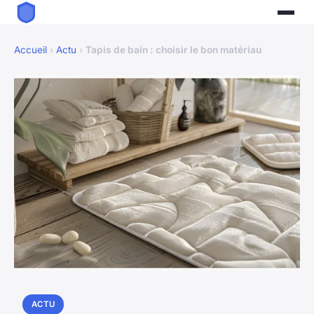
Accueil
›
Actu
›
Tapis de bain : choisir le bon matériau
ACTU