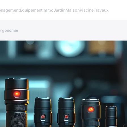
nagement
Équipement
Immo
Jardin
Maison
Piscine
Travaux
 ergonomie