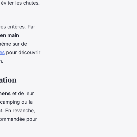
éviter les chutes.
es critères. Par
 en main
 même sur de
es
pour découvrir
n.
ation
mens
et de leur
e camping ou la
nt. En revanche,
commandée pour