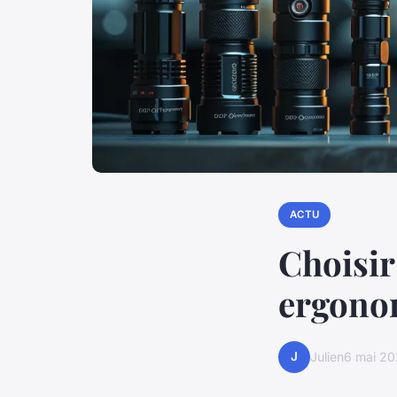
ACTU
Choisir
ergono
J
Julien
6 mai 2