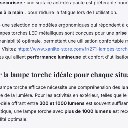
 sécurisée
: une surface anti-dérapante est préférable pour 
 à la main
: pour réduire la fatigue lors de l'utilisation.
re une sélection de modèles ergonomiques qui répondent à c
ampes torches LED métalliques sont conçues pour une
prise
aniabilité optimale, permettant une utilisation confortable
 Visitez
https://www.xanlite-store.com/fr/271-lampes-torch
s qui allient
performance lumineuse
et confort d'utilisatio
 la lampe torche idéale pour chaque situ
 lampe torche efficace nécessite une compréhension des
lu
té de la lumière. Pour les activités en extérieur, telles que l
dèle offrant entre
300 et 1000 lumens
est souvent suffisa
ctique, une lampe torche avec
plus de 1000 lumens
est re
lité optimale.