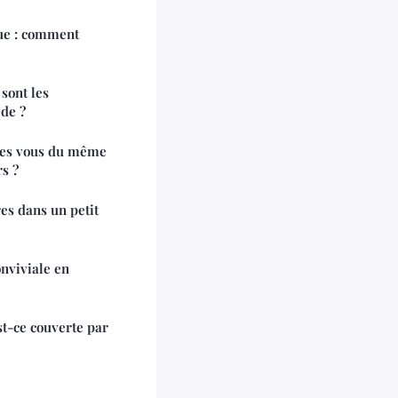
ue : comment
sont les
ède ?
êtes vous du même
rs ?
es dans un petit
onviviale en
est-ce couverte par