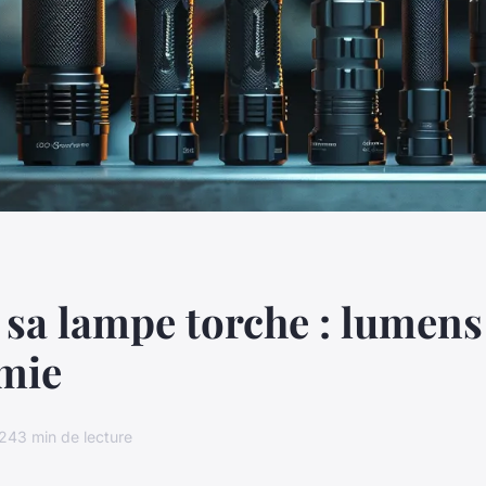
 sa lampe torche : lumens
mie
024
3 min de lecture