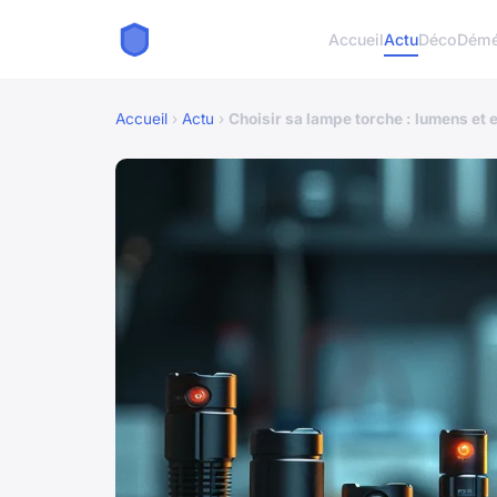
Accueil
Actu
Déco
Démé
Accueil
›
Actu
›
Choisir sa lampe torche : lumens et