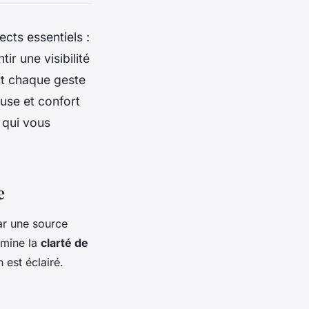
cts essentiels :
r une visibilité
ant chaque geste
euse et confort
 qui vous
e
ar une source
rmine la
clarté de
 est éclairé.