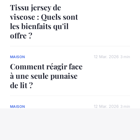
Tissu jersey de
viscose : Quels sont
les bienfaits qu'il
offre ?
12 Mar. 2026
3 min
MAISON
Comment réagir face
à une seule punaise
de lit ?
12 Mar. 2026
3 min
MAISON
Maison bois design
durable : l'art de
vivre éco-