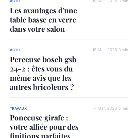
19 Mar. 2026
3 min
ACTU
Les avantages d'une
table basse en verre
dans votre salon
19 Mar. 2026
3 min
ACTU
Perceuse bosch gsb
24-2 : êtes vous du
même avis que les
autres bricoleurs ?
17 Mar. 2026
5 min
TRAVAUX
Ponceuse girafe :
votre alliée pour des
finitions parfaites