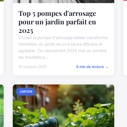
Top 5 pompes d'arrosage
pour un jardin parfait en
2025
Choisir la pompe d'arrosage idéale transforme
l'entretien du jardin en une tâche efficace et
agréable. Ce classement 2025 met en lumière
les modèles a...
10 octobre 2025
6 min de lecture →
JARDIN