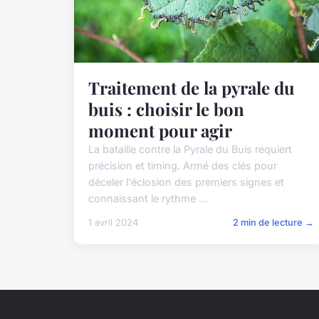
Traitement de la pyrale du
buis : choisir le bon
moment pour agir
La bataille contre la Pyrale du Buis requiert
précision et timing. Armé des clés pour
déceler l'éclosion des premiers signes et
connaissant le rythme ...
1 avril 2024
2 min de lecture →