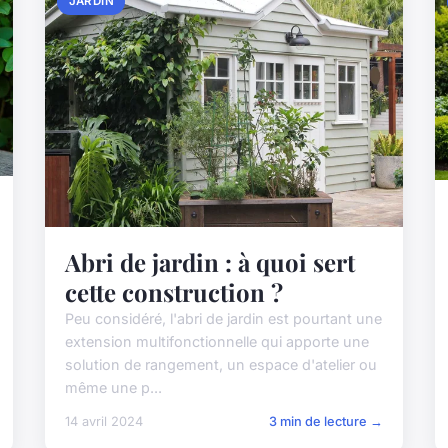
JARDIN
Abri de jardin : à quoi sert
cette construction ?
Peu considéré, l'abri de jardin est pourtant une
extension multifonctionnelle qui apporte une
solution de rangement, un espace d'atelier ou
même une p...
14 avril 2024
3 min de lecture →