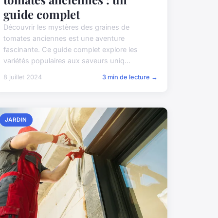
guide complet
Découvrir les mystères des graines de
tomates anciennes est une aventure
fascinante. Ce guide complet explore les
variétés populaires aux saveurs uniq...
8 juillet 2024
3 min de lecture →
JARDIN