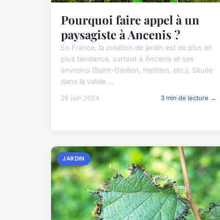
Pourquoi faire appel à un
paysagiste à Ancenis ?
En France, la création de jardin est de plus en
plus tendance, surtout à Ancenis et ses
environs (Saint-Géréon, Herblon, etc.). Située
dans la vallée ...
26 juin 2024
3 min de lecture →
JARDIN