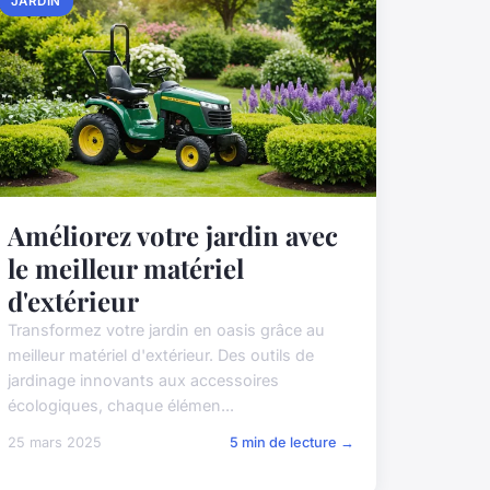
JARDIN
Améliorez votre jardin avec
le meilleur matériel
d'extérieur
Transformez votre jardin en oasis grâce au
meilleur matériel d'extérieur. Des outils de
jardinage innovants aux accessoires
écologiques, chaque élémen...
25 mars 2025
5 min de lecture →