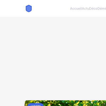
Accueil
Actu
Déco
Démé