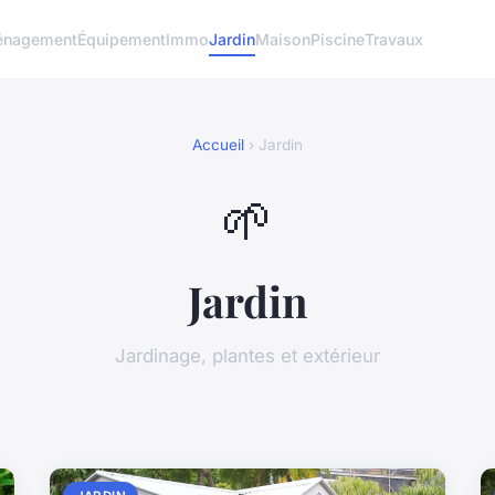
nagement
Équipement
Immo
Jardin
Maison
Piscine
Travaux
Accueil
› Jardin
🌱
Jardin
Jardinage, plantes et extérieur