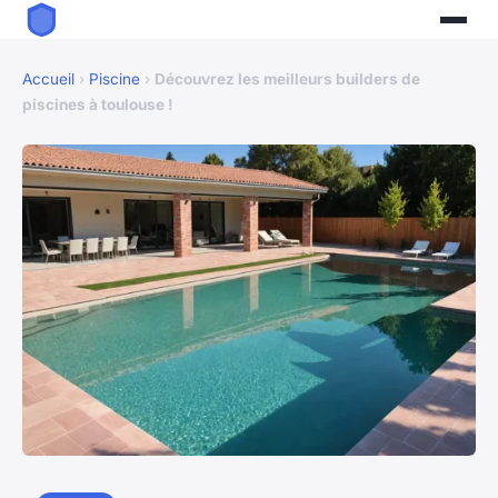
Accueil
›
Piscine
›
Découvrez les meilleurs builders de
piscines à toulouse !