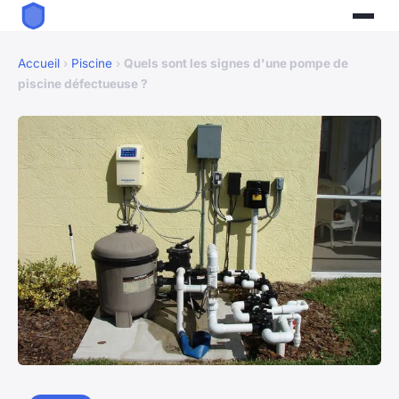
Accueil
›
Piscine
›
Quels sont les signes d'une pompe de
piscine défectueuse ?