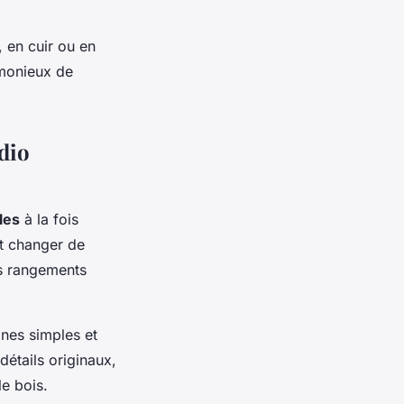
, en cuir ou en
rmonieux de
dio
les
à la fois
t changer de
es rangements
gnes simples et
étails originaux,
e bois.