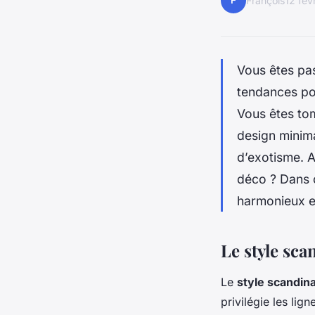
F
François
12 fév
Vous êtes pas
tendances pou
Vous êtes to
design minima
d’exotisme. 
déco ? Dans c
harmonieux e
Le style sc
Le
style scandin
privilégie les lig