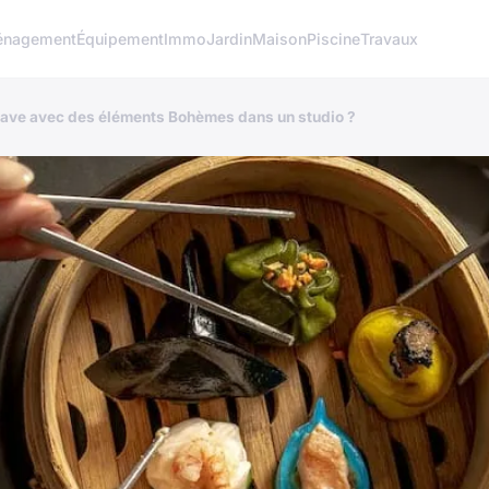
nagement
Équipement
Immo
Jardin
Maison
Piscine
Travaux
nave avec des éléments Bohèmes dans un studio ?