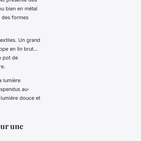
ou bien en métal
c des formes
extiles. Un grand
appe en lin brut…
n pot de
re.
a lumière
suspendus au-
 lumière douce et
our une