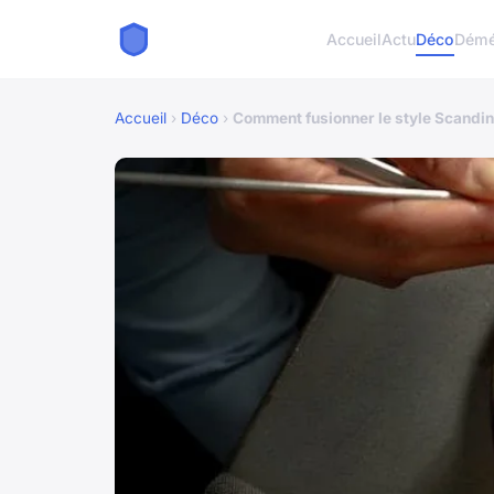
Accueil
Actu
Déco
Démé
Accueil
›
Déco
›
Comment fusionner le style Scandi