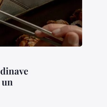
ndinave
 un