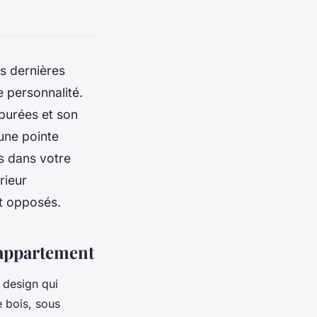
es dernières
e personnalité.
purées et son
 une pointe
s dans votre
rieur
t opposés.
 appartement
n design qui
e bois, sous