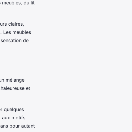
s meubles, du lit
urs claires,
e. Les meubles
 sensation de
t un mélange
chaleureuse et
er quelques
x aux motifs
sans pour autant