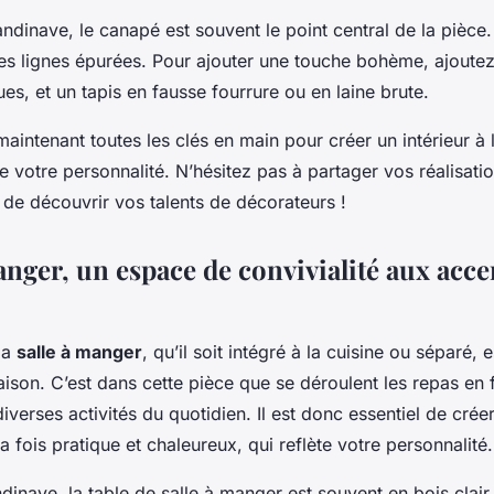
ndinave, le canapé est souvent le point central de la pièce.
 des lignes épurées. Pour ajouter une touche bohème, ajoute
es, et un tapis en fausse fourrure ou en laine brute.
aintenant toutes les clés en main pour créer un intérieur à l
ète votre personnalité. N’hésitez pas à partager vos réalisat
 de découvrir vos talents de décorateurs !
manger, un espace de convivialité aux ac
la
salle à manger
, qu’il soit intégré à la cuisine ou séparé, e
aison. C’est dans cette pièce que se déroulent les repas en 
iverses activités du quotidien. Il est donc essentiel de crée
 fois pratique et chaleureux, qui reflète votre personnalité.
ndinave
, la table de salle à manger est souvent en bois clair