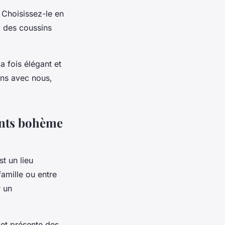
 Choisissez-le en
z des coussins
a fois élégant et
ions avec nous,
cents bohème
st un lieu
famille ou entre
r un
 et présente des