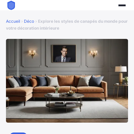
Accueil
›
Déco
›
Explore les styles de canapés du monde pour
votre décoration intérieure