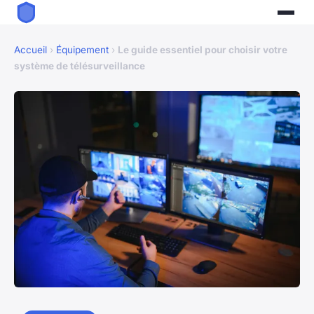
Accueil
›
Équipement
›
Le guide essentiel pour choisir votre
système de télésurveillance