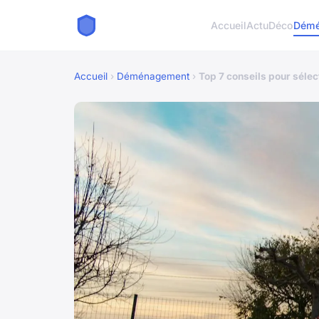
Accueil
Actu
Déco
Démé
Accueil
›
Déménagement
›
Top 7 conseils pour séle