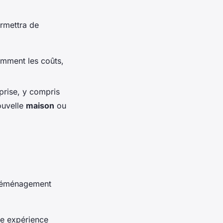
rmettra de
amment les coûts,
prise, y compris
ouvelle
maison
ou
n déménagement
ue expérience