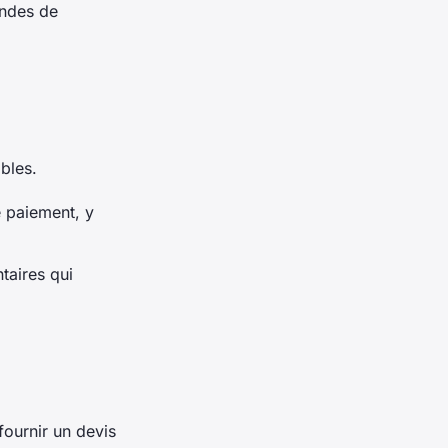
andes de
bles.
 paiement, y
taires qui
ournir un devis