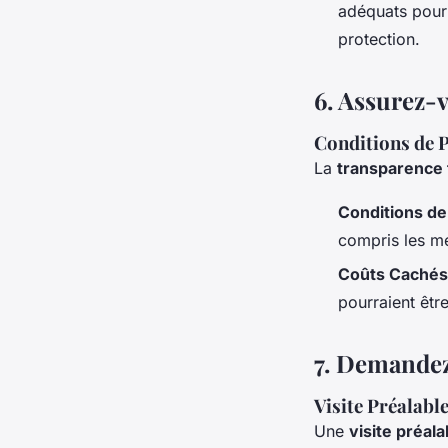
adéquats pour
protection.
6.
Assurez-v
Conditions de 
La
transparence 
Conditions d
compris les m
Coûts Cachés
pourraient être
7.
Demandez 
Visite Préalabl
Une
visite préala