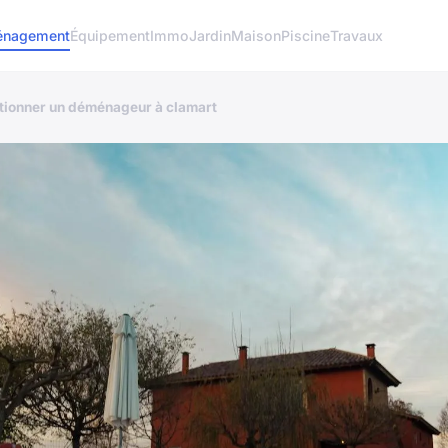
nagement
Équipement
Immo
Jardin
Maison
Piscine
Travaux
ctionner un déménageur à clamart