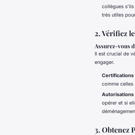
collègues s'i
très utiles po
2.
Vérifiez l
Assurez-vous de
Il est crucial de v
engager.
Certifications
comme celles d
Autorisations
opérer et si e
déménagemen
3.
Obtenez P