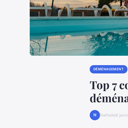
DÉMÉNAGEMENT
Top 7 c
déména
N
Nathalie
8 janv