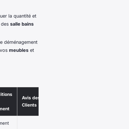
er la quantité et
e des
salle bains
r le déménagement
r vos
meubles
et
itions
Avis des
Clients
ment
ment