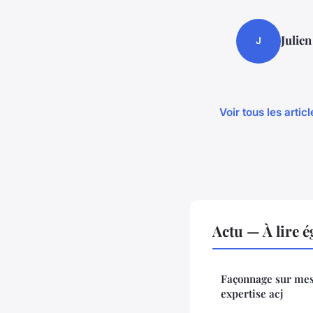
Julien
J
Voir tous les artic
Actu — À lire 
Façonnage sur mes
expertise acj