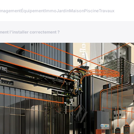
nagement
Équipement
Immo
Jardin
Maison
Piscine
Travaux
ent l'installer correctement ?