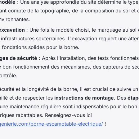
modèle
: Une analyse approfondie du site détermine le type
ant compte de la topographie, de la composition du sol et d
nvironnantes.
excavation
: Une fois le modèle choisi, le marquage au sol d
 infrastructures souterraines. L'excavation requiert une atten
 fondations solides pour la borne.
ages de sécurité
: Après l'installation, des tests fonctionnel
le bon fonctionnement des mécanismes, des capteurs de séc
ontrôle.
écurité et la longévité de la borne, il est crucial de suivre u
illé et de respecter les
instructions de montage
. Des
étap
t une maintenance régulière sont indispensables pour le bo
triques rabattables. Renseignez-vous ici
genierie.com/borne-escamotable-electrique/
!