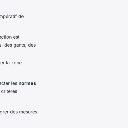
impératif de
ction est
s, des gants, des
ser la zone
ecter les
normes
 critères
ntégrer des mesures