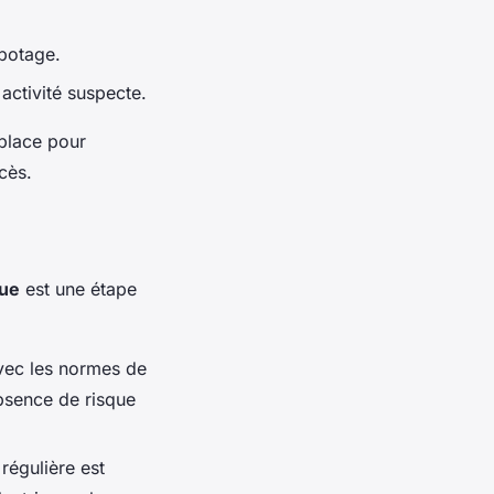
abotage.
activité suspecte.
 place pour
cès.
que
est une étape
avec les normes de
absence de risque
régulière est