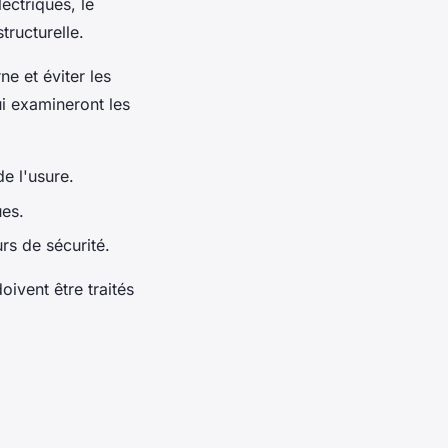
ectriques, le
tructurelle.
e et éviter les
ui examineront les
e l'usure.
ues.
urs de sécurité.
ivent être traités