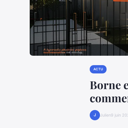
ACTU
Borne e
comment
J
Julien
9 juin 2