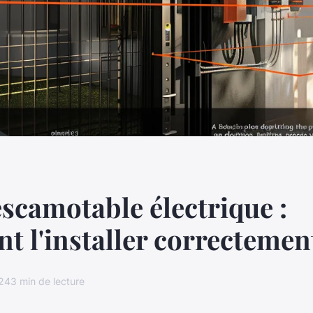
scamotable électrique :
 l'installer correctemen
024
3 min de lecture