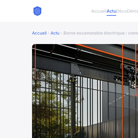
Accueil
Actu
Déco
Démé
Accueil
›
Actu
›
Borne escamotable électrique : comm